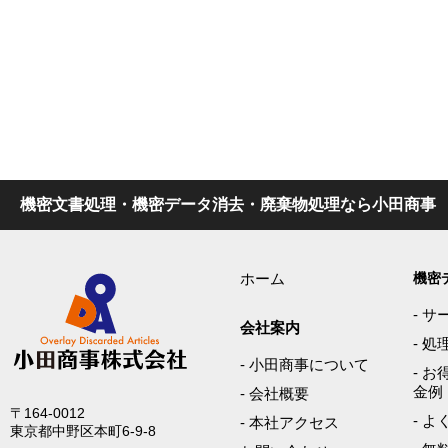
機密文書処理・機密データ消去・廃棄物処理なら小田商事
ホーム
機密
-
サ
会社案内
-
処
-
小田商事について
-
お
金例
-
会社概要
〒164-0012
-
よ
-
本社アクセス
東京都中野区本町6-9-8