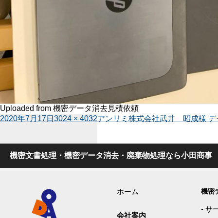
Uploaded from 機密データ消去見積依頼
投
投
フ
2020年7月17日
3024 × 4032
アンリミ株式会社武井 昭成様 デ
稿
稿
ル
日:
ナ
サ
ビ
イ
機密文書処理・機密データ消去・廃棄物処理なら小田商事
ゲ
ズ
ー
シ
ョ
ホーム
機密
ン
-
サ
会社案内