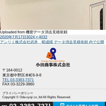
Uploaded from 機密データ消去見積依頼
投
フ
2020年7月17日
3024 × 4032
稿
投
ル
アンリミ株式会社武井 昭成様 データ消去見積依頼
内で公開
日:
稿
サ
ナ
イ
ビ
ズ
ゲ
ー
〒164-0012
シ
東京都中野区本町6-9-8
ョ
TEL 03-3383-7371
ン
FAX 03-3229-3860
プライバシーポリシー
Copyright © Oda-syoji co.,ltd All Rights Reserved.