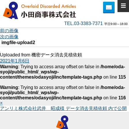
TEL.03-3383-7371
平日9:00～18:00
前の画像
次の画像
imgfile-upload2
Uploaded from 機密データ消去見積依頼
投
2021年1月6日
稿
Warning
: Trying to access array offset on false in
/home/oda-
syoji/public_html/_wps/wp-
日:
content/themes/odasyoji/inc/template-tags.php
on line
115
Warning
: Trying to access array offset on false in
/home/oda-
syoji/public_html/_wps/wp-
content/themes/odasyoji/inc/template-tags.php
on line
116
フ
×
投
アンリミ株式会社武井 昭成様 データ消去見積依頼
内で公開
ル
稿
サ
ナ
イ
ビ
ズ