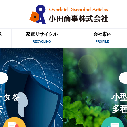
収
家電リサイクル
会社案内
RECYCLING
PROFILE
ータを
小
去
多